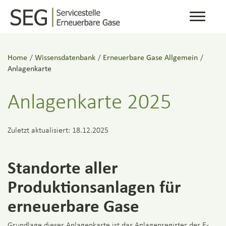
Toggle
navigati
Home
/
Wissensdatenbank
/
Erneuerbare Gase Allgemein
/
Anlagenkarte
Anlagenkarte 2025
Zuletzt aktualisiert: 18.12.2025
Standorte aller
Produktionsanlagen für
erneuerbare Gase
Grundlage dieser Anlagenkarte ist das Anlagenregister der E-