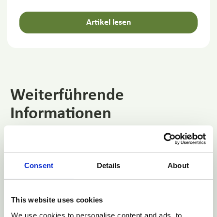
Artikel lesen
Weiterführende
Informationen
Consent
Details
About
This website uses cookies
SEG Marktbericht
SEG Marktbericht
We use cookies to personalise content and ads, to