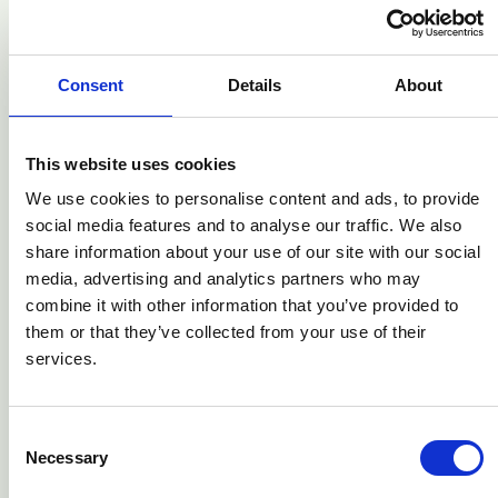
Diese Erklärung wurde am 13. Mai 2022 erstellt.
Consent
Details
About
Die Bewertung der Vereinbarkeit der Website mit den
Anforderungen der Richtlinie (EU)
2016/2102 erfolgte in Form einer von einem Dritten
This website uses cookies
(Getdesigned GmbH) vorgenommenen.
Bewertung der grundlegenden Komponenten ausgewählter
We use cookies to personalise content and ads, to provide
Webseiten mittels Evaluierung
social media features and to analyse our traffic. We also
nach WCAG 2.1 AA im Jahr 2022.
share information about your use of our site with our social
media, advertising and analytics partners who may
combine it with other information that you’ve provided to
Feedback und
them or that they’ve collected from your use of their
services.
Kontaktangaben
Die Angebote und Services auf dieser Website werden laufend
verbessert, ausgetauscht und
Consent
Necessary
ausgebaut. Dabei ist uns die Bedienbarkeit und Zugänglichkeit
Selection
ein großes Anliegen.