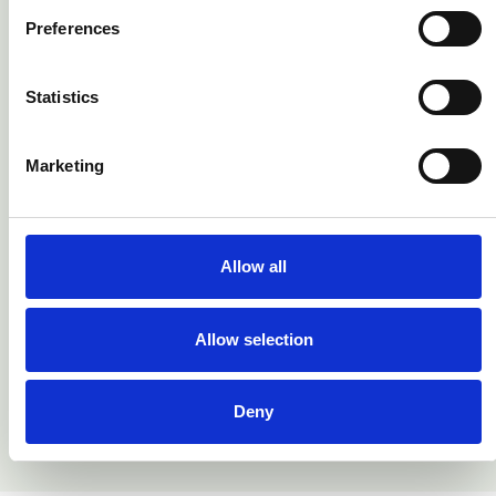
Preferences
Wenn Ihnen Barrieren auffallen, die Sie an der Benutzung
unserer Website behindern, so
Statistics
bitten wir Sie, uns diese per E-Mail mitzuteilen.
Marketing
Wir werden Ihre Anfrage prüfen und Sie ehestmöglich
kontaktieren.
Allow all
Sämtliche Mitteilungen und Anregungen senden Sie uns bitte an
service(at)erneuerbaresgas.at
mit dem Betreff "Meldung einer Barriere in der Webseite
Allow selection
www.erneuerbaresgas.at". Bitte
beschreiben Sie das Problem und führen Sie uns die URL(s) der
betroffenen Webseite an.
Deny