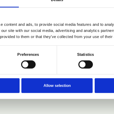
diumsdiskussion
ive Projekte aus Österreich
e content and ads, to provide social media features and to analy
 our site with our social media, advertising and analytics partn
 provided to them or that they’ve collected from your use of their
jekt der AGGM
-Betriebsversuch von Wien Energie
Preferences
Statistics
n die österreichische Biogasbranche von BioG GmbH
ung von erneuerbaren Gasen durch TÜV Süd
as Field der Energie Steiermark
Allow selection