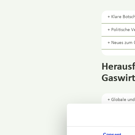
+ Klare Botsc
+ Politische 
+ Neues zum 
Heraus
Gaswirt
+ Globale und
+ Rolle der G
+ Erneuerbare
Consent