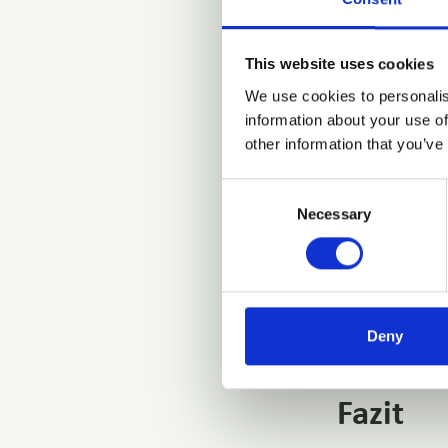
+ Lebhafte Po
This website uses cookies
Innovat
We use cookies to personalis
information about your use of
other information that you’ve
+ inGRID-Pro
Consent
+ Wasserstoff
Necessary
Selection
+ Einblicke i
+ Zertifizier
+ Renewable G
Deny
Fazit