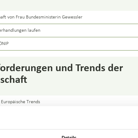
haft von Frau Bundesministerin Gewessler
Verhandlungen laufen
ÖNIP
forderungen und Trends der
schaft
 Europäische Trends
asinfrastruktur in einem klimaneutralen Österreich
 Gase in Österreich-Status Quo und Ausblick
Details