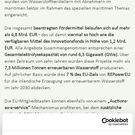
wurden von Wasserstoffherstellern mit Abnehmern im
maritimen Sektor im Rahmen des speziellen maritimen Themas
eingereicht.
Die insgesamt
beantragten Fördermittel belaufen sich auf mehr
als 4,8 Mrd. EUR -
das ist damit
viermal so hoch wie die
verfügbaren Mittel des Innovationsfonds in Höhe von 1,2 Mrd.
EUR
. Alle Angebote zusammengenommen entsprechen einer
Gesamtelektrolysekapazität von rund 6,3 Gigawatt (GWe).
Über
einen Zeitraum von zehn Jahren würden diese Projekte mehr als
7,3 Millionen Tonnen erneuerbaren Wasserstoff
produzieren.
Auf jährlicher Basis würde dies
7 % des EU-Ziels
von
REPowerEU
für die inländische Erzeugung von erneuerbarem Wasserstoff
im Jahr 2030 abdecken.
Die EU-Mitgliedstaaten können ebenfalls von einem
„Auctions-
as-a-service“
-Mechanismus profitieren, bei dem
zusätzliche
nationale Mittel
für weitere Projekte zur Verfügung gestellt
werden. Im Rahmen der zweiten Auktion der Europäischen
Wasserstoffbank haben sich
Spanien, Litauen
und
Österreich
daran beteiligt und bis zu 836 Mio. EUR an nationalen Mitteln