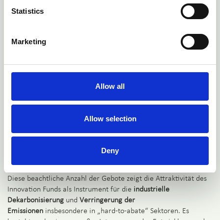
Finanzhilfevereinbarung mit der Produktion von erneuerbarem
Statistics
Wasserstoff beginnen. Sie erhalten die gewährte feste Prämie
für bis zu 10 Jahre, wenn die Produktion von erneuerbarem
Wasserstoff zertifiziert und überprüft wurde.
Marketing
Die Kommission wird die gewonnenen Erkenntnisse aus dieser
zweiten Auktion nutzen, um die Bedingungen für eine
dritte
Auktion für Wasserstoff
auszuarbeiten. Der
Start
ist
vor Ende
2025
geplant.
Allow all
Mit geschätzten Einnahmen in Höhe von
40 Mrd. EUR aus dem
EU-Emissionshandelssystem (EU ETS)
zwischen 2020 und 2030
Allow selection
soll der Innovationsfonds
finanzielle Anreize
für Unternehmen
und Behörden schaffen, damit diese in zukunftsweisende net-
zero-Technologien investieren und den Übergang Europas zur
Deny
Klimaneutralität unterstützen.
Diese beachtliche Anzahl der Gebote zeigt die Attraktivität des
Innovation Funds als Instrument für die
industrielle
Dekarbonisierung
und
Verringerung der
Emissionen
insbesondere in „hard-to-abate“ Sektoren. Es