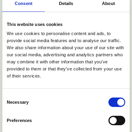
Consent
Details
About
bereitgestellt.
Die Hersteller von erneuerbarem Wasserstoff haben Angebote
This website uses cookies
für eine Förderung in Form einer
festen Prämie pro Kilogramm
erneuerbaren Wasserstoffs
eingereicht, die über einen
We use cookies to personalise content and ads, to
Zeitraum von bis zu 10 Jahren gewährt wird. Die Prämie soll die
provide social media features and to analyse our traffic.
Lücke zwischen den Produktionskosten und dem Preis, den die
We also share information about your use of our site with
Käufer derzeit für erneuerbaren Wasserstoff zu zahlen bereit
our social media, advertising and analytics partners who
sind, decken.
may combine it with other information that you’ve
Die
Europäische Exekutivagentur für Klima, Infrastruktur und
provided to them or that they’ve collected from your use
Umwelt (CINEA)
bewertet nun die eingereichten Angebote
of their services.
anhand der festgelegten Qualifikationskriterien. Alle
erfolgreichen Angebote werden dann nach ihrem Angebotspreis
gereiht. CINEA plant, die
Ergebnisse der Bewertung bis Ende
Consent
Mai 2025
mitzuteilen.
Necessary
Selection
Die
Finanzhilfevereinbarungen
sollen
bis spätestens November
2025
unterzeichnet werden. Die ausgewählten Projekte müssen
Preferences
innerhalb von 2,5 Jahren den finanziellen Abschluss erreichen
und innerhalb von fünf Jahren nach Unterzeichnung der