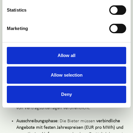
Auktionsverfahren und Phasen
Statistics
Bewerbungsphase
: Bieter müssen einen formellen
Teilnahmeantrag einreichen und nachweisen, dass sie die
Marketing
Teilnahmebedingungen erfüllen. Dazu gehören der
Nachweis der finanziellen Leistungsfähigkeit,
Projektdetails und Erklärungen zu staatlichen
Beihilferegelungen und endgültigen
Allow all
Investitionsentscheidungen.
Verhandlungsphase
: Die Bieter können technische
Allow selection
Vertragsbedingungen erörtern, die sich auf die
wirtschaftliche Tragfähigkeit und die Preisgestaltung
auswirken. Begründete Änderungen an den
Deny
Vertragsunterlagen werden geprüft und nach Abschluss
der Verhandlungen wird für jedes Los ein endgültiger Satz
von Vertragsunterlagen veröffentlicht.
Ausschreibungsphase
: Die Bieter müssen
verbindliche
Angebote mit festen Jahrespreisen (EUR pro MWh) und