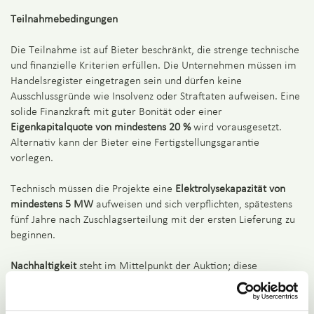
Teilnahmebedingungen
Die Teilnahme ist auf Bieter beschränkt, die strenge technische
und finanzielle Kriterien erfüllen. Die Unternehmen müssen im
Handelsregister eingetragen sein und dürfen keine
Ausschlussgründe wie Insolvenz oder Straftaten aufweisen. Eine
solide Finanzkraft mit guter Bonität oder einer
Eigenkapitalquote von mindestens 20 %
wird vorausgesetzt.
Alternativ kann der Bieter eine Fertigstellungsgarantie
vorlegen.
Technisch müssen die Projekte eine
Elektrolysekapazität von
mindestens 5 MW
aufweisen und sich verpflichten, spätestens
fünf Jahre nach Zuschlagserteilung mit der ersten Lieferung zu
beginnen.
Nachhaltigkeit
steht im Mittelpunkt der Auktion; diese
entspricht den
EU-Kriterien
für erneuerbare Kraftstoffe nicht-
biologischen Ursprungs (RFNBO), die in den Delegierten
Verordnungen (
EU) 2023/1184
und
2023/1185
festgelegt sind.