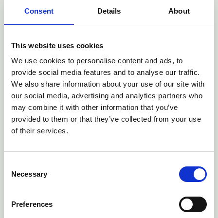
Um die EU-Klimaschutzziele zu erreichen, muss die Produktion
Consent
Details
About
von RFNBO an den Übergabestellen in Deutschland oder den
Niederlanden eine
Treibhausgaseinsparung von mindestens 73
Prozent
erzielen. Die Projekte müssen außerdem eine
Umwelt-
This website uses cookies
und Sozialverträglichkeitsprüfung (UVP/SIA) nach IFC/Weltbank-
We use cookies to personalise content and ads, to
Standards
durchlaufen. Darüber hinaus ist die Einhaltung
provide social media features and to analyse our traffic.
internationaler Arbeitsnormen, lokaler
We also share information about your use of our site with
Wertschöpfungsrichtlinien und Anforderungen an eine
our social media, advertising and analytics partners who
nachhaltige Land- und Wassernutzung verpflichtend.
may combine it with other information that you’ve
Flexibilität der Auktion und Wettbewerbsstruktur
provided to them or that they’ve collected from your use
of their services.
Ein weiteres wichtiges Merkmal der zweiten Auktion ist die
Flexibilität, die sie den Bietern bietet. Die
produktoffenen
regionalen Lose
erlauben die
Lieferung von Wasserstoff,
Consent
Ammoniak oder Methanol
, während das
vektoroffene globale
Necessary
Selection
Los
sich auf
Wasserstoff
konzentriert, aber eine Reihe von
Transportmethoden zulässt, einschließlich LOHC und Ammoniak,
sofern der Wasserstoff vor der Lieferung extrahiert wird.
Preferences