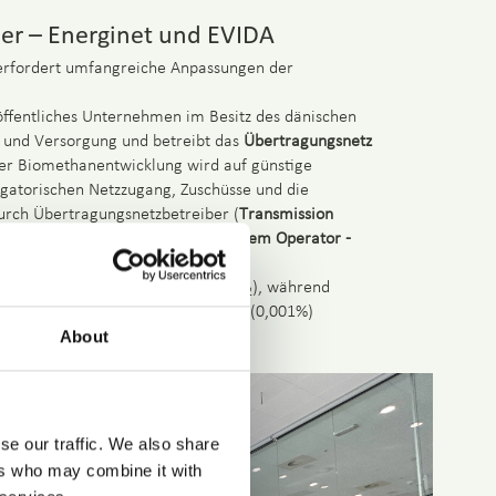
ber – Energinet und EVIDA
erfordert umfangreiche Anpassungen der
öffentliches Unternehmen im Besitz des dänischen
e und Versorgung und betreibt das
Übertragungsnetz
der Biomethanentwicklung wird auf günstige
igatorischen Netzzugang, Zuschüsse und die
urch Übertragungsnetzbetreiber (
Transmission
teilnetzbetreiber (
Distribution System Operator -
rlauben bis zu 0,5% Sauerstoff (O
), während
2
hland) extrem niedrige Grenzwerte (0,001%)
About
se our traffic. We also share
ers who may combine it with