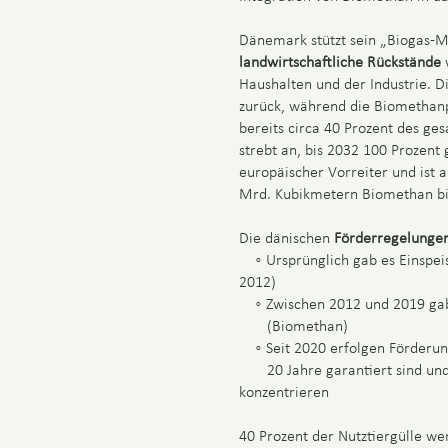
Dänemark stützt sein „Biogas-M
landwirtschaftliche Rückstände
w
Haushalten und der Industrie. D
zurück, während die Biomethan
bereits circa 40 Prozent des g
strebt an, bis 2032 100 Prozent
europäischer Vorreiter und ist
Mrd. Kubikmetern Biomethan bis
Die dänischen
Förderregelunge
◦ Ursprünglich gab es Einspeis
2012)
◦ Zwischen 2012 und 2019 gab 
(Biomethan)
◦ Seit 2020 erfolgen Förderung
20 Jahre garantiert sind und
konzentrieren
40 Prozent der Nutztiergülle w