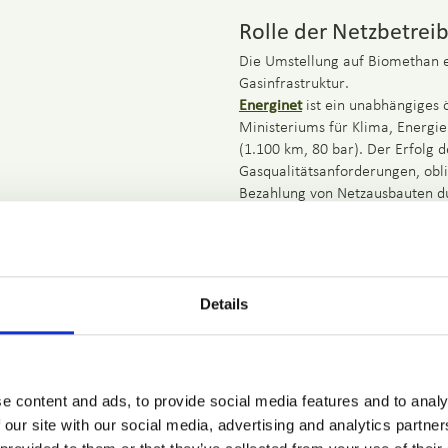
Rolle der Netzbetrei
Die Umstellung auf Biomethan 
Gasinfrastruktur.
Energinet
ist ein unabhängiges 
Ministeriums für Klima, Energi
(1.100 km, 80 bar). Der Erfolg 
Gasqualitätsanforderungen, obl
Bezahlung von Netzausbauten d
System Operator – TSO
) und Ver
DSO
) zurückgeführt.
Die Biomethan-Einspeisepunkte e
Exportpunkte (z.B. nach Deutsc
Details
erfordern.
e content and ads, to provide social media features and to analy
 our site with our social media, advertising and analytics partn