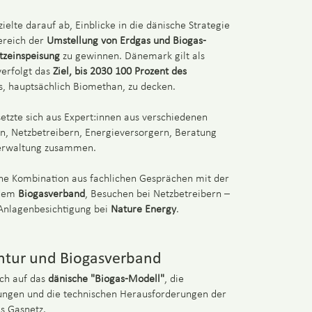
elte darauf ab, Einblicke in die dänische Strategie
ereich der
Umstellung von Erdgas und Biogas-
tzeinspeisung
zu gewinnen. Dänemark gilt als
verfolgt das
Ziel, bis 2030 100 Prozent des
, hauptsächlich Biomethan, zu decken.
setzte sich aus Expert:innen aus verschiedenen
n, Netzbetreibern, Energieversorgern, Beratung
verwaltung zusammen.
ine Kombination aus fachlichen Gesprächen mit der
dem
Biogasverband
, Besuchen bei Netzbetreibern –
Anlagenbesichtigung bei
Nature Energy
.
ntur und Biogasverband
ich auf das
dänische "Biogas-Modell"
, die
ngen und die technischen Herausforderungen der
s Gasnetz.