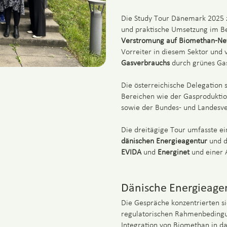
Die Study Tour Dänemark 2025 zi
und praktische Umsetzung im B
Verstromung auf Biomethan-Ne
Vorreiter in diesem Sektor und 
Gasverbrauchs
durch grünes Gas
Die österreichische Delegation 
Bereichen wie der Gasproduktio
sowie der Bundes- und Landes
Die dreitägige Tour umfasste e
dänischen Energieagentur
und 
EVIDA
und
Energinet
und einer 
Dänische Energieage
Die Gespräche konzentrierten s
regulatorischen Rahmenbedingu
Integration von Biomethan in da