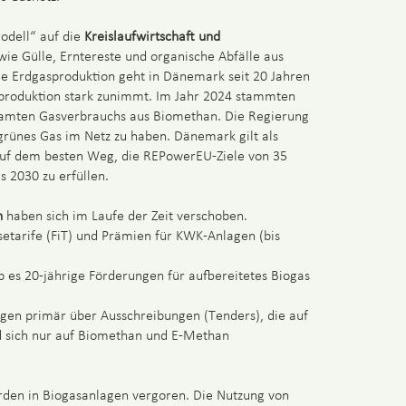
odell“ auf die
Kreislaufwirtschaft und
ie Gülle, Erntereste und organische Abfälle aus
ie Erdgasproduktion geht in Dänemark seit 20 Jahren
produktion stark zunimmt. Im Jahr 2024 stammten
esamten Gasverbrauchs aus Biomethan. Die Regierung
 grünes Gas im Netz zu haben. Dänemark gilt als
 auf dem besten Weg, die REPowerEU-Ziele von 35
 2030 zu erfüllen.
n
haben sich im Laufe der Zeit verschoben.
etarife (FiT) und Prämien für KWK-Anlagen (bis
es 20-jährige Förderungen für aufbereitetes Biogas
en primär über Ausschreibungen (Tenders), die auf
 sich nur auf Biomethan und E-Methan
erden in Biogasanlagen vergoren. Die Nutzung von