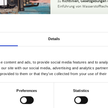
zu
Richtlinien, Gesetzgebungen 
Einführung von Wasserstofftechn
Die
EHO-Datenbank
umfasst akt
letzten Bericht um 3 policies er
Leadership Strategy, the adopte
Industrial Emission Directive).
Details
Die wachsende Zahl der umgeset
Aufmerksamkeit und Bedeutung 
gesamte Wertschöpfungskette von
Speicherung und Verteilung und
e content and ads, to provide social media features and to analy
 our site with our social media, advertising and analytics partn
Weitere wichtige Änderungen
, 
 provided to them or that they’ve collected from your use of their
Bedeutung sind, umfassen die e
dekarbonisierten Gasmarktpakets
Material Act, der Richtlinie üb
Preferences
Statistics
CO2-Emissionsnormen für neue 
Den vollständigen
Bericht
finden