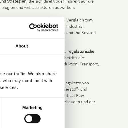
und Strategien
, die sich direkt oder indirekt auf die
ologien und -infrastrukturen auswirken.
uell
32 EU policies.
Diese wurde im Vergleich zum
weitert (the Advanced Materials for Industrial
d Electricity Market Design Reform and the Revised
About
zten policies spiegelt die steigende
regulatorische
des Wasserstoffsektors
wider und betrifft die
 Wasserstoff - einschließlich Produktion, Transport,
 Endnutzung.
se our traffic. We also share
ers who may combine it with
die für die Wasserstoff-Wertschöpfungskette von
 services.
ndgültige Verabschiedung des Wasserstoff- und
, des Net Zero Industry Act, des Critical Raw
er die Gesamtenergieeffizienz von Gebäuden und der
Marketing
Schwerlastfahrzeuge.
 Sie
hier