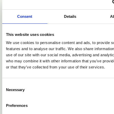
Vor diesem Hintergrund führt das Bundesministerium für
Wirtschaft, Energie und Tourismus (
BMWET
) eine
Online-
Consent
Details
A
Befragung
durch. Diese umfasst einerseits eine
Rückschau
auf
die Erfahrungen mit Einreichungen zur
2. Auktion (IF24 Auction)
über die CINEA-Plattform, sowie eine
Konsultation
zu den
Terms
This website uses cookies
& Conditions
der geplanten
3. Auktion
der Wasserstoffbank.
We use cookies to personalise content and ads, to provide s
features and to analyse our traffic. We also share informatio
Zweck der Erhebung ist es, die
Erfahrungen österreichischer
Unternehmen
mit den Einreichprozessen der 2. Auktion durch
use of our site with our social media, advertising and analyti
die CINEA umfassend zu analysieren, sowie eine
Konsultation
zu
who may combine it with other information that you’ve provi
den
Fördermodalitäten
der dritten Auktion der Europäischen
or that they’ve collected from your use of their services.
Wasserstoffbank durchzuführen. Die daraus gewonnenen
Erkenntnisse dienen der
Optimierung
der künftigen
Förderinstrumente auf europäischer wie auf nationaler Ebene.
Consent
Necessary
Selection
Das BMWET lädt herzlich zur
Teilnahme
an der Online-
Befragung ein. Die Teilnahme ist
bis spätestens 5. September
2025
unter folgendem Link möglich:
Preferences