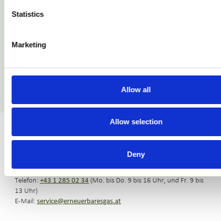
https://ec.europa.eu/eusurvey/runner/81bf5333-96be-9635-
Statistics
782a-11f61a4d232d
Marketing
Allow all
Allow selection
SEG - Servicestelle Erneuerbare Gase
Deny
Mariahilfer Straße 136 • 1150 Wien • Österreich
Telefon:
+43 1 285 02 34
(Mo. bis Do. 9 bis 16 Uhr, und Fr. 9 bis
13 Uhr)
E-Mail:
service@erneuerbaresgas.at