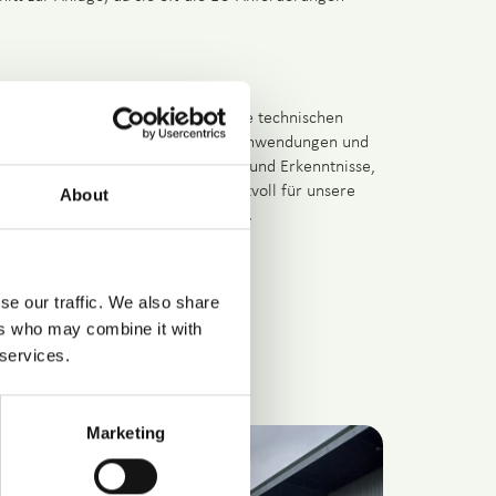
mer:innen nicht nur Einblicke in die technischen
sondern auch in deren praktische Anwendungen und
nergieversorgung. Die Erfahrungen und Erkenntnisse,
ewonnen wurden, sind äußerst wertvoll für unsere
About
tiven im Bereich erneuerbarer Gase.
se our traffic. We also share
ers who may combine it with
 services.
Marketing