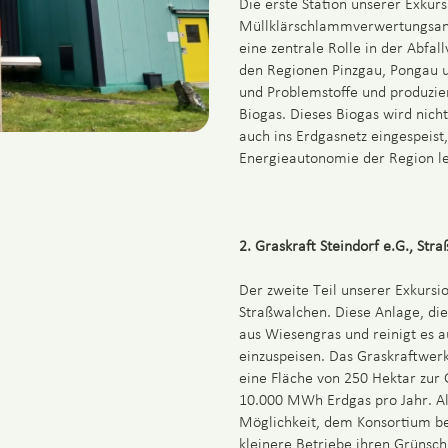
Die erste Station unserer Exkur
Müllklärschlammverwertungsanla
eine zentrale Rolle in der Abfa
den Regionen Pinzgau, Pongau un
und Problemstoffe und produzier
Biogas. Dieses Biogas wird nich
auch ins Erdgasnetz eingespeis
Energieautonomie der Region le
2. Graskraft Steindorf e.G., Str
Der zweite Teil unserer Exkursio
Straßwalchen. Diese Anlage, di
aus Wiesengras und reinigt es au
einzuspeisen. ​Das Graskraftwer
eine Fläche von 250 Hektar zur 
10.000 MWh Erdgas pro Jahr. A
Möglichkeit, dem Konsortium be
kleinere Betriebe ihren Grünsch