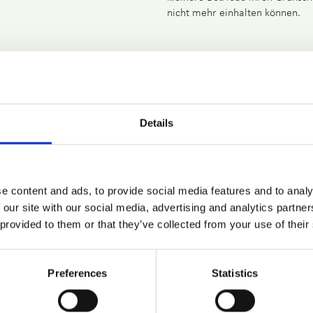
nicht mehr einhalten können.
Diese Exkursion bot den Teilneh
Aspekte der Biogasproduktion, 
den Beitrag zur nachhaltigen E
die während dieser Exkursion g
Details
zukünftigen Projekte und Initia
e content and ads, to provide social media features and to analy
 our site with our social media, advertising and analytics partn
 provided to them or that they’ve collected from your use of their
Preferences
Statistics