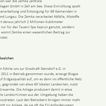
sion war die Zemka Zentrale
gen GmbH in Zell am See. Diese Einrichtung spielt
llverarbeitung und Entsorgung für 68 Gemeinden in
d Lungau. Die Zemka verarbeitet Abfälle, Altstoffe
t daraus jährlich 2 Millionen Kubikmeter
t nur für das Tauern Spa Kaprun genutzt, sondern
t, womit Zemka einen wesentlichen Beitrag zur
istet.
aßwalchen
n führte uns zur Graskraft Steindorf e.G. in
e 2011 in Betrieb genommen wurde, erzeugt Biogas
f Erdgasqualität auf, um es dann ins öffentliche Netz
k, gegründet von etwa 60 lokalen Landwirten, nutzt
Grasernte. Die Anlage produziert damit in etwa
lle Landwirt:innen aus der Umgebung haben die
izutreten. Laut den Betreibern bringen immer mehr
nitt zur Anlage, da sie oft die EU-Anforderungen